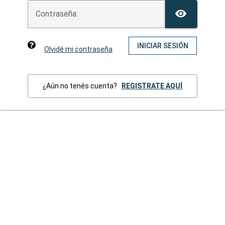
TOGG
C
ontraseña:
INICIAR SESIÓN
Olvidé mi contraseña
¿Aún no tenés cuenta?
REGISTRATE AQUÍ